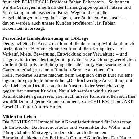
freut sich ECKHIRSCH-Präsident Fabian Eckenstein. „So können
wir die Synergien innerhalb der Firmengruppe optimal nutzen und
Vernetzungen intensivieren. Kurze Wege und schnelle
Entscheidungen mit regelmässigem, persönlichem Austausch –
davon werden auch unsere Kunden profitieren", ist Fabian
Eckenstein überzeugt.
Persönliche Kundenbetreuung an 1A-Lage
Der ganzheitliche Ansatz der Immobilienbetreuung wird damit noch
perfektioniert. Hier verschmelzen Immobilien-Kompetenz – ob
Verkauf, Miete, Bewertung, Entwicklung oder Verwaltung – und
Liegenschaftsdienstleistungen im privaten wie auch im gewerblichen
Umfeld (inkl. private Reinigungsdienstleistung, Hauswartung und
Gartenunterhalt) zu einem Rundum-Service an einem Ort.
Helle, moderne Räume machen beim Gespräch direkt Lust auf eine
eigene, top gepflegte Immobilie. „Die hochwertige Ausstattung mit
viel Liebe zum Detail ist auch ein Ausdruck der Wertschätzung
gegenüber unseren Kunden. Natürlich werden wir die neuen
Räumlichkeiten geniessen, aber auch unsere Kunden sollen sich hier
wohlfühlen und gerne zu uns kommen", so ECKHIRSCH-putzART-
Geschäftsführer Andres Huber.
Mitten im Leben
Die ECKHIRSCH Immobilien AG war federführend für Investoren
als Entwickler, Bauherrenvertreter und Vermarkter des Wohn- und
Bürogebäudes Mattweg+, in dem sich auch die neuen
Büroräumlichkeiten der Eckhirsch Group AG befinden. Der Name